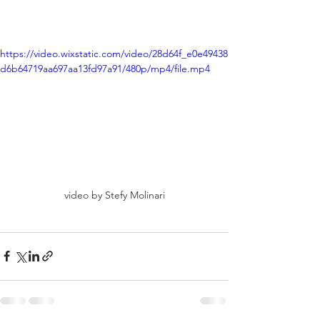
https://video.wixstatic.com/video/28d64f_e0e49438
d6b64719aa697aa13fd97a91/480p/mp4/file.mp4
video by Stefy Molinari