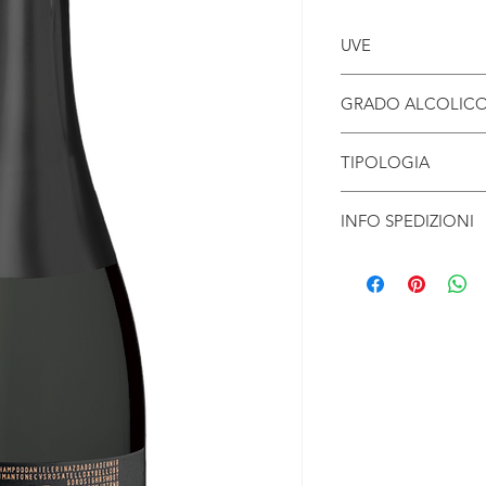
UVE
Uve Spergola: 99% e
GRADO ALCOLIC
13% Vol
TIPOLOGIA
Vino Spumante Metod
INFO SPEDIZIONI
Spedizioni gratuite pe
Costi di spedizone per 
Spedizone entro 3-5 gi
Free shipping for ord
Shipping costs for or
Shipping within 3-5 d