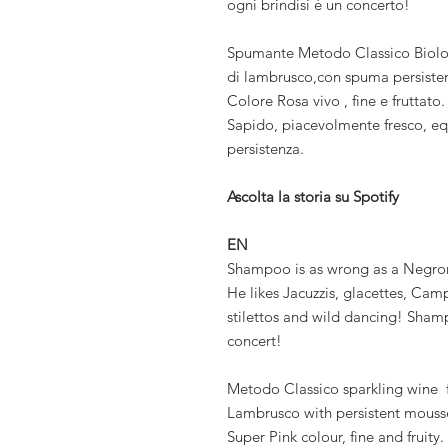
ogni brindisi è un concerto!
Spumante Metodo Classico Biolo
di lambrusco,con spuma persisten
Colore Rosa vivo , fine e fruttato.
Sapido, piacevolmente fresco, equ
persistenza.
Ascolta la storia su Spotify
EN
Shampoo is as wrong as a Negron
He likes Jacuzzis, glacettes, Campa
stilettos and wild dancing! Sham
concert!
Metodo Classico sparkling wine 
Lambrusco with persistent mousse
Super Pink colour, fine and fruity.