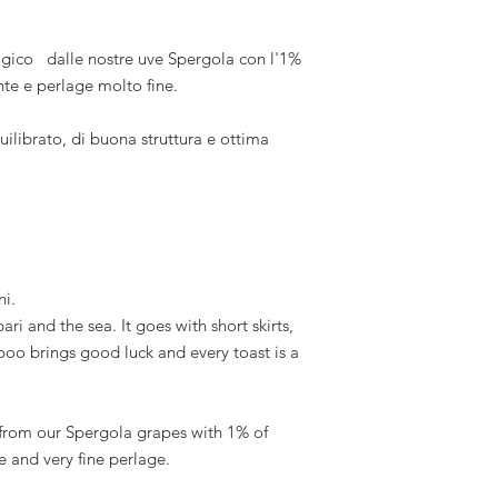
gico dalle nostre uve Spergola con l'1%
te e perlage molto fine.
ilibrato, di buona struttura e ottima
i.
ri and the sea. It goes with short skirts,
poo brings good luck and every toast is a
from our Spergola grapes with 1% of
 and very fine perlage.