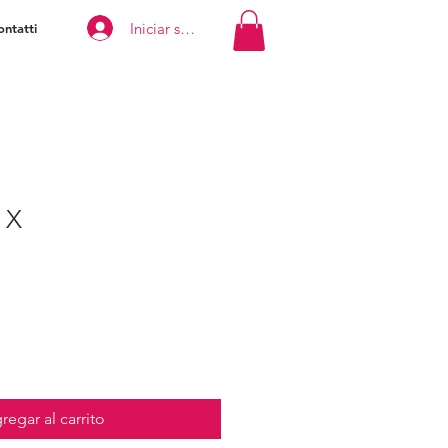
Iniciar sesión
ntatti
 X
regar al carrito