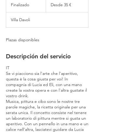
35
Finalizado
F
Desde 35 €
euros
i
n
Villa Davoli
a
l
i
z
Plazas disponibles
a
d
o
Descripción del servicio
IT
Se vi piacciono sia l'arte che l'aperitivo,
questa è la cosa giusta per voi! In
compagnia di Lucia ed Eli, con una mano
create la vostra opera e con l'altra gustate il
vostro drink.
Musica, pittura e cibo sono le nostre tre
parole magiche, la ricetta originale per una
serata unica. Il concetto consiste nel tenere
un laboratorio di pittura mentre si gusta un
aperitivo. Con un pennello in una mano e un
calice nell'altra, lasciatevi guidare da Lucia