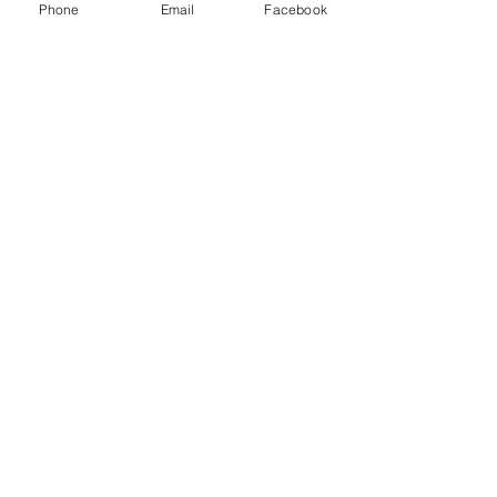
Phone
Email
Facebook
VILLA DAVOLÍ
.
Teléfono
+39 335 6996732
CONSULTAS
aziendagricolarota@gmail.com
SOCIAL