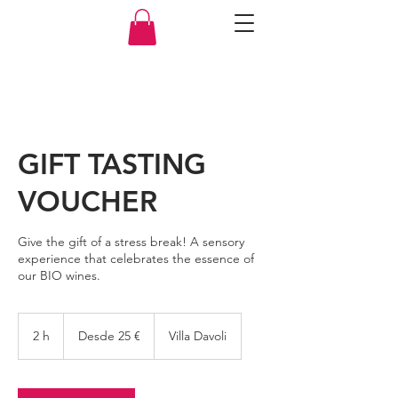
GIFT TASTING
VOUCHER
Give the gift of a stress break! A sensory
experience that celebrates the essence of
our BIO wines.
Desde
25
2 h
2
Desde 25 €
Villa Davoli
euros
h