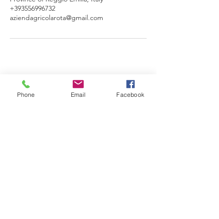
+393556996732
aziendagricolarota@gmail.com
Phone
Email
Facebook
VILLA DAVOLI
Dove i vini raccontano il territorio...
TELEFONO
+39 335 6996732
EMAIL